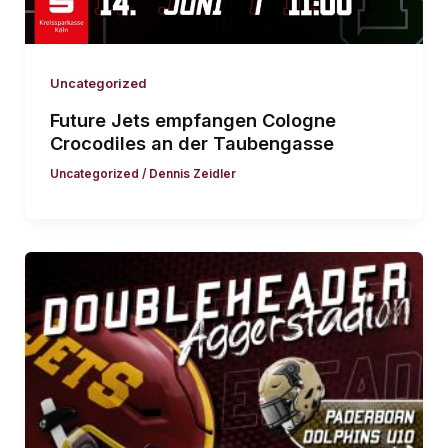
Uncategorized
Future Jets empfangen Cologne
Crocodiles an der Taubengasse
Uncategorized
/
Dennis Zeidler