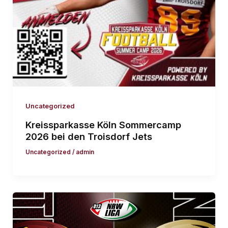
Uncategorized
Kreissparkasse Köln Sommercamp
2026 bei den Troisdorf Jets
Uncategorized
/
admin