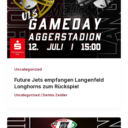
Uncategorized
Future Jets empfangen Langenfeld
Longhorns zum Rückspiel
Uncategorized
/
Dennis Zeidler