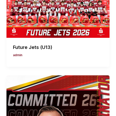
Future Jets (U13)
admin