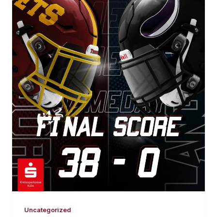
Uncategorized