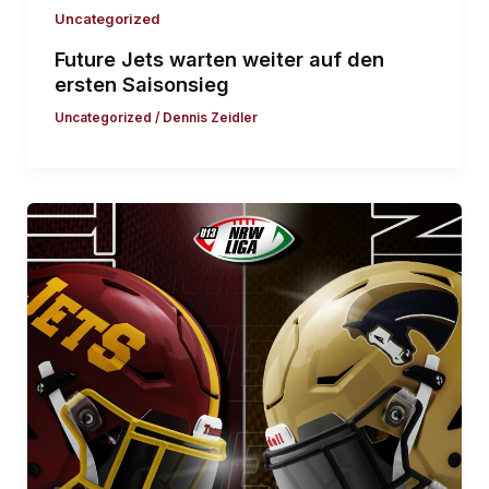
Uncategorized
Future Jets warten weiter auf den
ersten Saisonsieg
Uncategorized
/
Dennis Zeidler