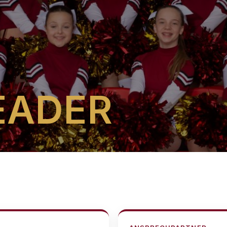
S
EADER