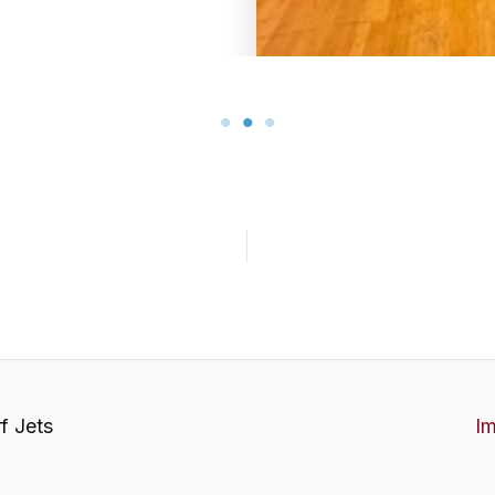
f Jets
I