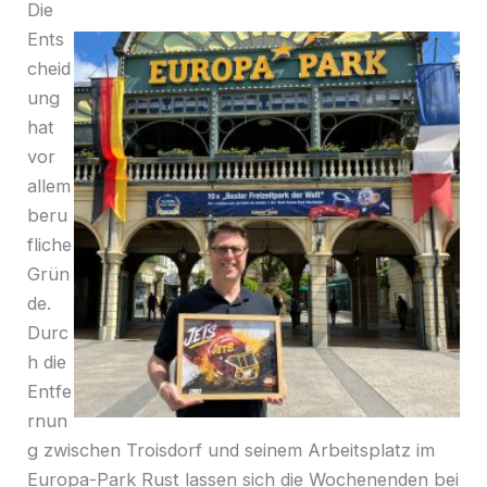
Die
Ents
cheid
ung
hat
vor
allem
beru
fliche
Grün
de.
Durc
h die
Entfe
rnun
g zwischen Troisdorf und seinem Arbeitsplatz im
Europa-Park Rust lassen sich die Wochenenden bei