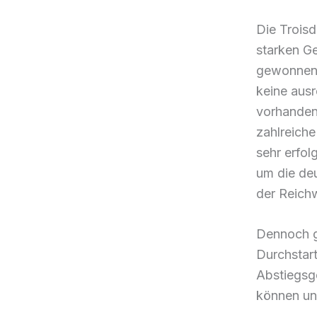
Die Troisd
starken Ge
gewonnene
keine ausr
vorhanden,
zahlreiche
sehr erfol
um die deu
der Reichw
Dennoch g
Durchstart
Abstiegsg
können und