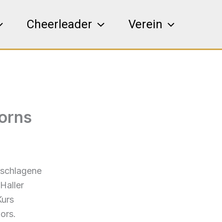
Cheerleader
Verein
corns
schlagene
Haller
Kurs
ors.