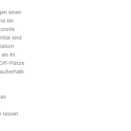
gen einen
nd ein
konnte
tial sind
Saison
 als im
Off-Plätze
 außerhalb
das
n lassen