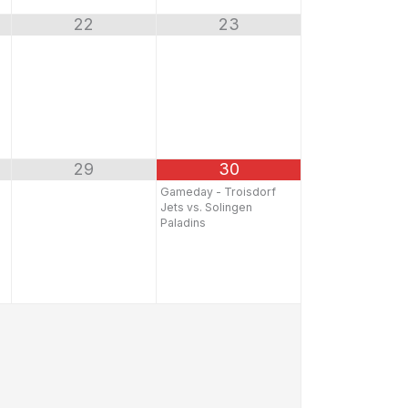
22
23
29
30
Gameday - Troisdorf
Jets vs. Solingen
Paladins